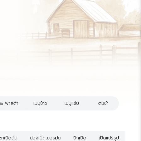
น & พาสต้า
เมนูข้าว
เมนูแซ่บ
ติ่มซำ
ขาเป็ดตุ๋น
น่องเป็ดเยอรมัน
ปีกเป็ด
เป็ดแปรรูป
เป็ดพ