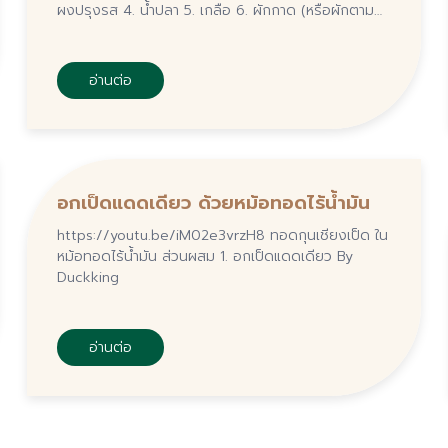
ผงปรุงรส 4. น้ำปลา 5. เกลือ 6. ผักกาด (หรือผักตาม
ชอบ) 7. เต้าหู้ไข่ 8. ผักชี + ต้นหอม...
อ่านต่อ
อกเป็ดแดดเดียว ด้วยหม้อทอดไร้น้ำมัน
https://youtu.be/iM02e3vrzH8 ทอดกุนเชียงเป็ด ใน
หม้อทอดไร้น้ำมัน ส่วนผสม 1. อกเป็ดแดดเดียว By
Duckking
อ่านต่อ