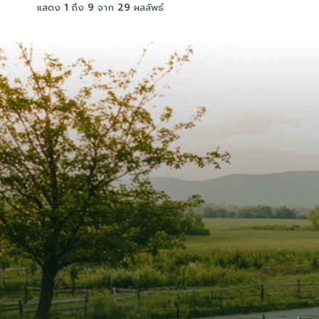
แสดง
1
ถึง
9
จาก
29
ผลลัพธ์