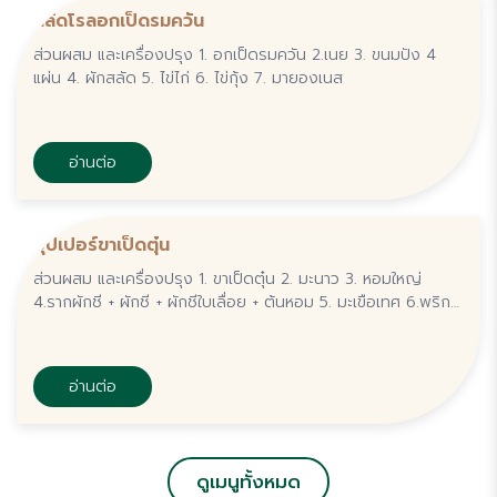
สลัดโรลอกเป็ดรมควัน
ส่วนผสม และเครื่องปรุง 1. อกเป็ดรมควัน 2.เนย 3. ขนมปัง 4
แผ่น 4. ผักสลัด 5. ไข่ไก่ 6. ไข่กุ้ง 7. มายองเนส
อ่านต่อ
ซุปเปอร์ขาเป็ดตุ๋น
ส่วนผสม และเครื่องปรุง 1. ขาเป็ดตุ๋น 2. มะนาว 3. หอมใหญ่
4.รากผักชี + ผักชี + ผักชีใบเลื่อย + ต้นหอม 5. มะเขือเทศ 6.พริก
ขี้หนู 7.น้ำปลา 8.ผงปรุงรส . วิธีทำ 1.ตั้งน้ำจนเดือด ใส่รากผักชี +
น้ำปลา
อ่านต่อ
ดูเมนูทั้งหมด