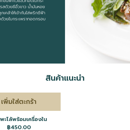
ักขึ้นพักไว้เเล้วทอดใบกระ
รสด้วยซีอิ้วขาว น้ำมันหอย
ล้าให้เข้ากันใส่พริกชีฟ้า
ยโรยด้วยใบกระเพราทอดกรอบ
สินค้าแนะนำ
เพิ่มใส่ตะกร้า
ดพะโล้พร้อมเครื่องใน
฿450.00